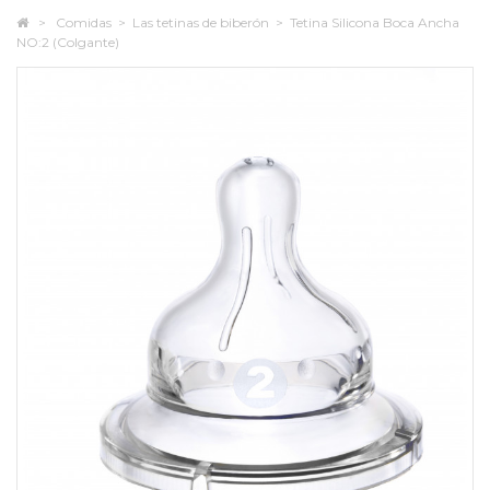
>
Comidas
>
Las tetinas de biberón
>
Tetina Silicona Boca Ancha
NO:2 (Colgante)